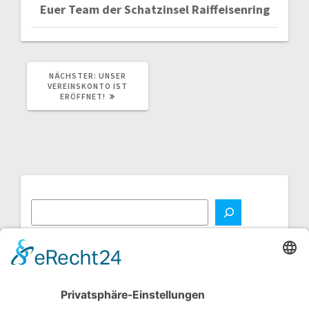
Euer Team der Schatzinsel Raiffeisenring
NÄCHSTER
NÄCHSTER:
UNSER
BEITRAG:
VEREINSKONTO IST
ERÖFFNET!
NEUE BEITRÄGE