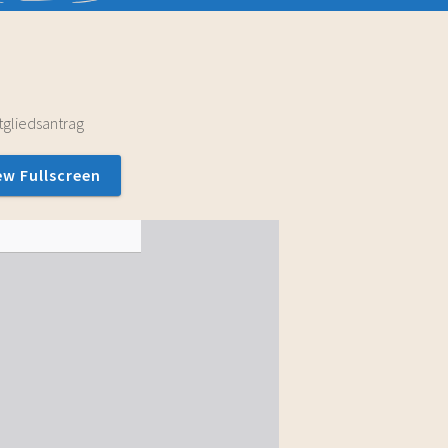
tgliedsantrag
ew Fullscreen