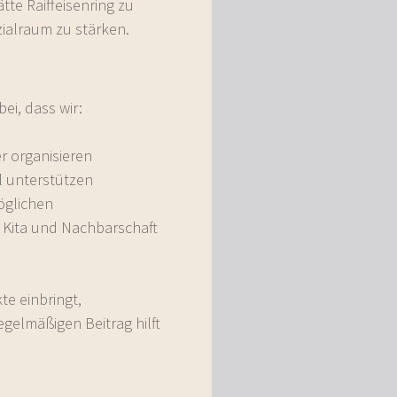
tte Raiffeisenring zu
ialraum zu stärken.
bei, dass wir:
r organisieren
l unterstützen
öglichen
 Kita und Nachbarschaft
kte einbringt,
egelmäßigen Beitrag hilft