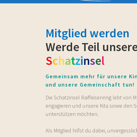
Mitglied werden
Werde Teil unser
S
c
h
a
t
z
i
n
s
e
l
Gemeinsam mehr für unsere Ki
und unsere Gemeinschaft tun!
Die Schatzinsel Raiffeisenring lebt von 
engagieren und unsere Kita sowie den S
unterstützen möchten.
Als Mitglied hilfst du dabei, unvergesslic