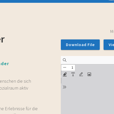
Mi
er
Download File
Vi
nder
Menschen die sich
ozialraum aktiv
he Erlebnisse für die