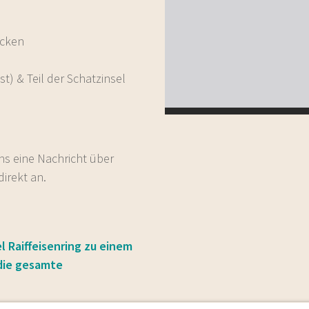
ucken
t) & Teil der Schatzinsel
uns eine Nachricht über
irekt an.
 Raiffeisenring zu einem
 die gesamte